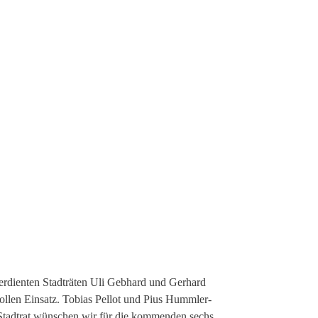
verdienten Stadträten Uli Gebhard und Gerhard
vollen Einsatz. Tobias Pellot und Pius Hummler-
Stadtrat wünschen wir für die kommenden sechs