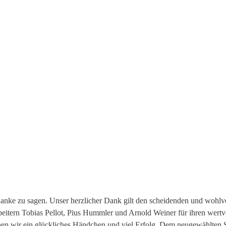
 Danke zu sagen. Unser herzlicher Dank gilt den scheidenden und wohl
rbeitern Tobias Pellot, Pius Hummler und Arnold Weiner für ihren wert
en wir ein glückliches Händchen und viel Erfolg. Dem neugewählten 