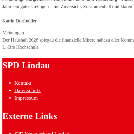
Jahre ein gutes Gelingen – mit Zuversicht, Zusammenhalt und klaren 
Katrin Dorfmüller
Kategorien
Meinungen
Der Haushalt 2026 spiegelt die finanzielle Misere nahezu aller Kom
Li-Bre Hochschule
SPD Lindau
Kontakt
Datenschutz
Impressum
Externe Links
SPD Kreisverband Lindau