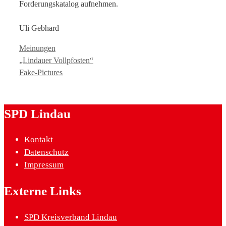
Forderungskatalog aufnehmen.
Uli Gebhard
Kategorien
Meinungen
„Lindauer Vollpfosten“
Fake-Pictures
SPD Lindau
Kontakt
Datenschutz
Impressum
Externe Links
SPD Kreisverband Lindau